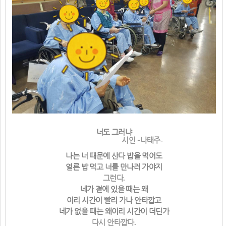
너도 그러냐
시인
–
나태주
-
나는 너 때문에 산다 밥을 먹어도
얼른 밥 먹고 너를 만나러 가야지
그런다
.
네가 곁에 있을 때는 왜
이리 시간이 빨리 가나 안타깝고
네가 없을 때는 왜이리 시간이 더딘가
다시 안타깝다
.