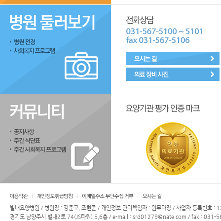
별내요양병원 / 병원장 : 강준구, 조현준 / 개인정보 관리책임자 : 원무과장 / 사업자 등록번호 : 12
경기도 남양주시 별내2로 74(JS타워) 5,6층 / e-mail : srd01279@nate.com / fax : 031-