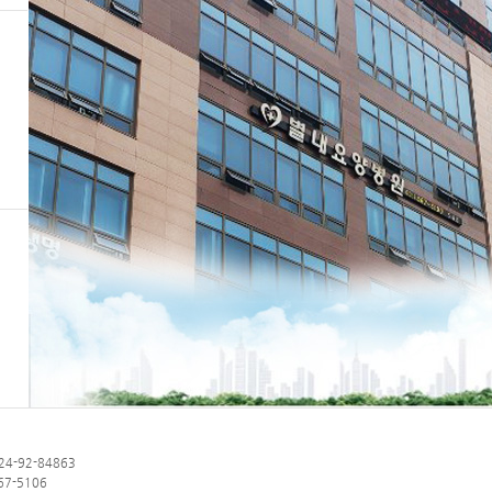
4-92-84863
567-5106